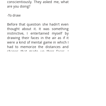
conscientiously. They asked me, what
are you doing?
-To draw
Before that question she hadn't even
thought about it. It was something
instinctive, I entertained myself by
drawing their faces in the air as if it
were a kind of mental game in which I
had to memorize the distances and
shapes that made up their faces. I
also remember that sometimes I woke
up restless thinking that I did not
know the features of relatives or
friends because, although I could
distinguish who they were, I could not
get a precise image of their faces, only
a diffuse representation.
To this day, I often continue to
mentally (and physically) draw people
who call my attention for all kinds of
reasons. Sometimes it's the gesture,